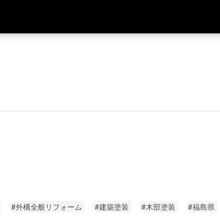
#外構全般リフォーム
#建築塗装
#木部塗装
#福島県